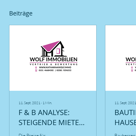
Beiträge
11. Sept. 2021
∙
1
Min.
11. Sept. 202
F & B ANALYSE:
BAUTI
STEIGENDE MIETEN
HAUS
ZU VERZEICHEN
BODE
Die Preise für
Bauherren 