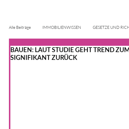
Alle Beiträge
IMMOBILIENWISSEN
GESETZE UND RIC
BAUEN: LAUT STUDIE GEHT TREND ZU
ENERGIE UND INNOVATION
IMMOBILIENMARKT
SIGNIFIKANT ZURÜCK
HAUS & HEIM
KFW
HAUS & HEIM