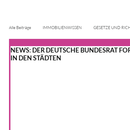
Alle Beiträge
IMMOBILIENWISSEN
GESETZE UND RIC
NEWS: DER DEUTSCHE BUNDESRAT FO
ENERGIE UND INNOVATION
IMMOBILIENMARKT
IN DEN STÄDTEN
HAUS & HEIM
KFW
HAUS & HEIM