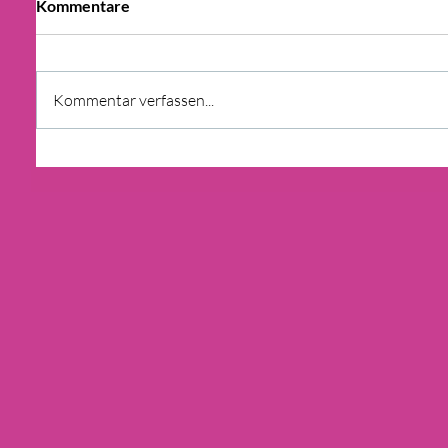
Kommentare
Kommentar verfassen...
ENERGIEWENDE: Co2 STEUER
WIRD HEIZKOSTEN BIS 2025
STARK IN DIE HÖHE TREIBEN