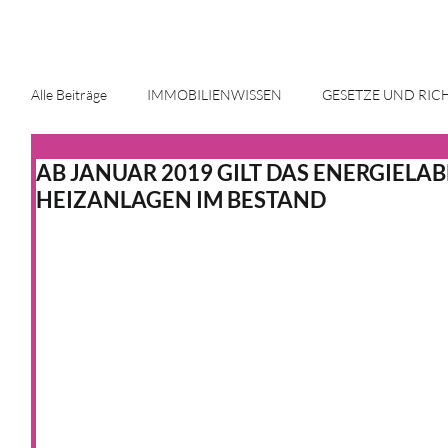
Alle Beiträge
IMMOBILIENWISSEN
GESETZE UND RIC
AB JANUAR 2019 GILT DAS ENERGIELAB
ENERGIE UND INNOVATION
IMMOBILIENMARKT
HEIZANLAGEN IM BESTAND
HAUS & HEIM
KFW
HAUS & HEIM