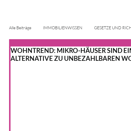
Alle Beiträge
IMMOBILIENWISSEN
GESETZE UND RIC
WOHNTREND: MIKRO-HÄUSER SIND EI
ENERGIE UND INNOVATION
IMMOBILIENMARKT
ALTERNATIVE ZU UNBEZAHLBAREN 
HAUS & HEIM
KFW
HAUS & HEIM