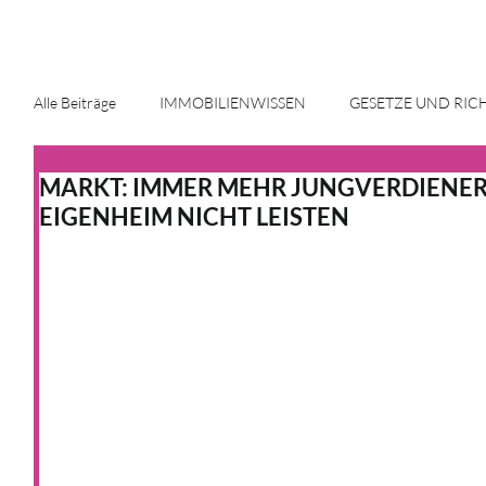
Alle Beiträge
IMMOBILIENWISSEN
GESETZE UND RIC
MARKT: IMMER MEHR JUNGVERDIENER
ENERGIE UND INNOVATION
IMMOBILIENMARKT
EIGENHEIM NICHT LEISTEN
HAUS & HEIM
KFW
HAUS & HEIM