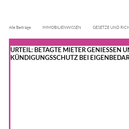
Alle Beiträge
IMMOBILIENWISSEN
GESETZE UND RIC
URTEIL: BETAGTE MIETER GENIESSEN
ENERGIE UND INNOVATION
IMMOBILIENMARKT
KÜNDIGUNGSSCHUTZ BEI EIGENBEDA
HAUS & HEIM
KFW
HAUS & HEIM