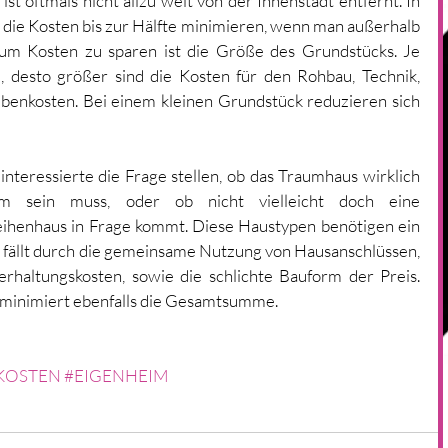
st oftmals nicht allzu weit von der Innenstadt entfernt. In 
 die Kosten bis zur Hälfte minimieren, wenn man außerhalb 
um Kosten zu sparen ist die Größe des Grundstücks. Je 
 desto größer sind die Kosten für den Rohbau, Technik, 
enkosten. Bei einem kleinen Grundstück reduzieren sich 
uinteressierte die Frage stellen, ob das Traumhaus wirklich 
im sein muss, oder ob nicht vielleicht doch eine 
eihenhaus in Frage kommt. Diese Haustypen benötigen ein 
 fällt durch die gemeinsame Nutzung von Hausanschlüssen, 
haltungskosten, sowie die schlichte Bauform der Preis. 
r minimiert ebenfalls die Gesamtsumme.
KOSTEN
#EIGENHEIM