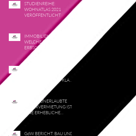
STUDIENREIHE:
WOHNATLAS 2021
VERÖFFENTLICHT
IMMOBILIENKAUF:
WELCHE ROLLE
ERBSCHAFT HIERBEI
SPIELT
ERBSCHAFT EINER
IMMOBILIE:
PFLICHTTEILSTRAFKLAUS
EL
URTEIL: UNERLAUBTE
UNTERVERMIETUNG IST
EINE ERHEBLICHE
PFLICHTVERLETZUNG
GdW BERICHT: BAU UND