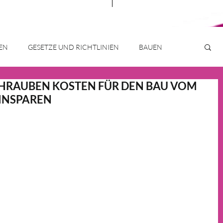
EN
GESETZE UND RICHTLINIEN
BAUEN
CHRAUBEN KOSTEN FÜR DEN BAU VOM
IMMOBILIENMARKT
WOHNTRENDS
EINSPAREN
HAUS & HEIM