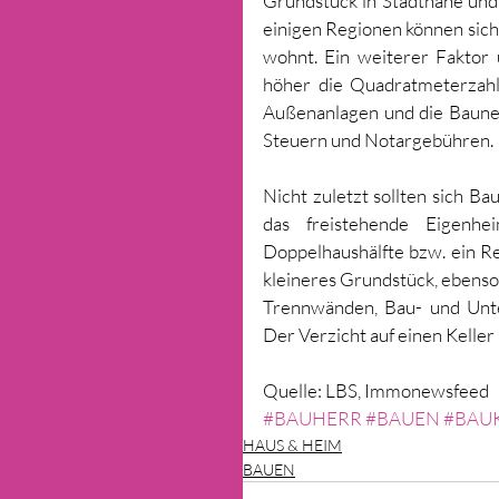
Grundstück in Stadtnähe und i
einigen Regionen können sich
wohnt. Ein weiterer Faktor 
höher die Quadratmeterzahl,
Außenanlagen und die Bauneb
Steuern und Notargebühren. 
Nicht zuletzt sollten sich Ba
das freistehende Eigenhe
Doppelhaushälfte bzw. ein R
kleineres Grundstück, ebenso
Trennwänden, Bau- und Unter
Der Verzicht auf einen Kelle
Quelle: LBS, Immonewsfeed
#BAUHERR
#BAUEN
#BAU
HAUS & HEIM
BAUEN