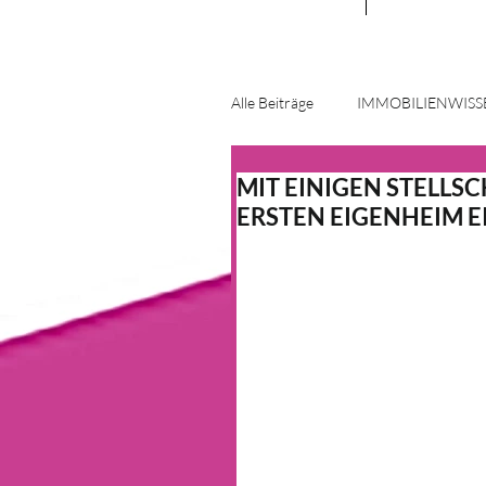
Alle Beiträge
IMMOBILIENWISS
MIT EINIGEN STELLS
ENERGIE UND INNOVATION
ERSTEN EIGENHEIM 
HAUS & HEIM
KFW