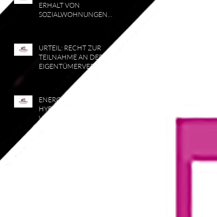
ERHALT VON
SOZIALWOHNUNGEN
RÜCKLÄUFIG
URTEIL: RECHT ZUR
TEILNAHME AN DER
EIGENTÜMERVERSAMML
UNG
ENERGIESPAREN:
HYBRIDKOLLEKTOREN
VEREINEN
PHOTOVOLTAIK UND
SOLARTHERMIE IN
EINEM SYSTEM