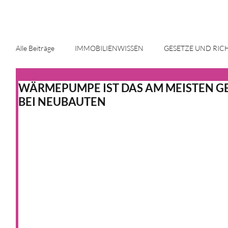
Alle Beiträge
IMMOBILIENWISSEN
GESETZE UND RIC
WÄRMEPUMPE IST DAS AM MEISTEN G
ENERGIE UND INNOVATION
IMMOBILIENMARKT
BEI NEUBAUTEN
HAUS & HEIM
KFW
HAUS & HEIM