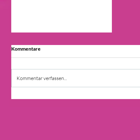
Kommentare
Kommentar verfassen...
ENERGIEWENDE: Co2 STEUER
WIRD HEIZKOSTEN BIS 2025
STARK IN DIE HÖHE TREIBEN