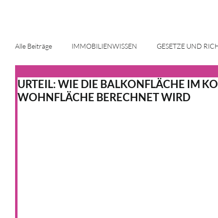
Alle Beiträge
IMMOBILIENWISSEN
GESETZE UND RIC
URTEIL: WIE DIE BALKONFLÄCHE IM K
ENERGIE UND INNOVATION
IMMOBILIENMARKT
WOHNFLÄCHE BERECHNET WIRD
HAUS & HEIM
KFW
HAUS & HEIM