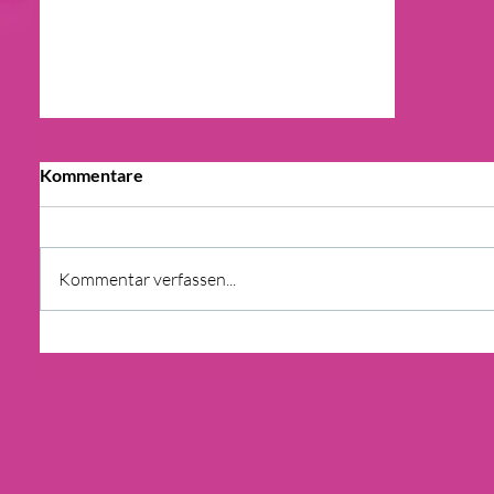
Kommentare
Kommentar verfassen...
URTEIL: IMMOBILIENMAKLER
MUSS VON RISKANTEN
GESCHÄFTEN ABRATEN