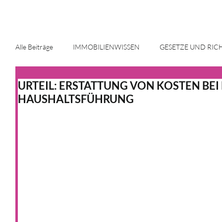
Alle Beiträge
IMMOBILIENWISSEN
GESETZE UND RIC
URTEIL: ERSTATTUNG VON KOSTEN BEI
ENERGIE UND INNOVATION
IMMOBILIENMARKT
HAUSHALTSFÜHRUNG
HAUS & HEIM
KFW
HAUS & HEIM