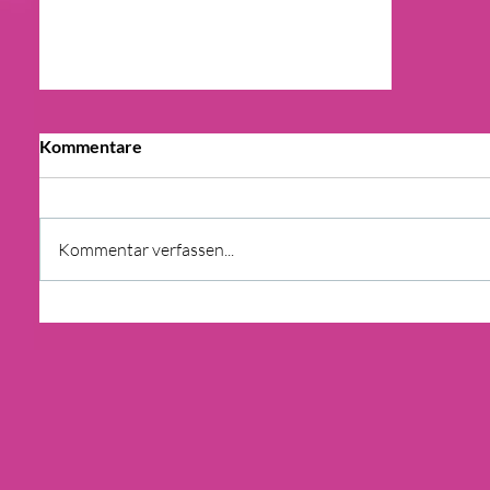
Kommentare
Kommentar verfassen...
URTEIL: IMMOBILIENMAKLER
MUSS VON RISKANTEN
GESCHÄFTEN ABRATEN