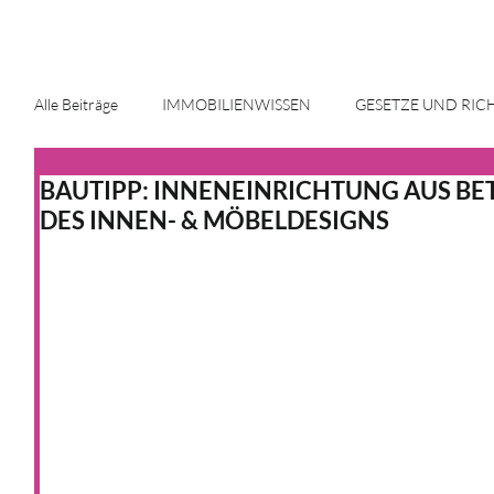
Alle Beiträge
IMMOBILIENWISSEN
GESETZE UND RIC
BAUTIPP: INNENEINRICHTUNG AUS BE
ENERGIE UND INNOVATION
IMMOBILIENMARKT
DES INNEN- & MÖBELDESIGNS
HAUS & HEIM
KFW
HAUS & HEIM