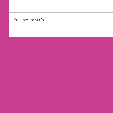
Kommentar verfassen...
GdW BERICHT: BAU UND
ERHALT VON
SOZIALWOHNUNGEN
RÜCKLÄUFIG