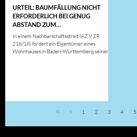
URTEIL: BAUMFÄLLUNG NICHT
ERFORDERLICH BEI GENUG
ABSTAND ZUM
NACHBARGRUNDSTÜCK
In einem Nachbarschaftsstreit (AZ V ZR
218/18) fordert ein Eigentümer eines
Wohnhauses in Baden-Württemberg seinen
Nachbarn dazu auf,...
1
2
3
4
5