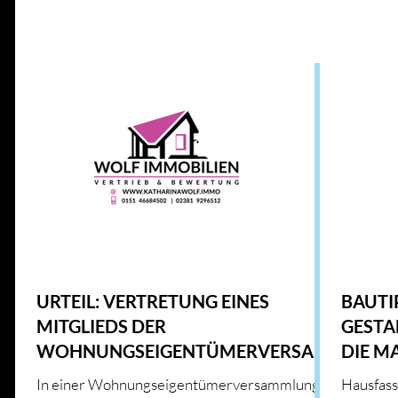
Alle Beiträge
IMMOBILIENWISSEN
GESETZE UND RICHT
ENERGIE UND INNOVATION
IMMOBILIENMARKT
HAUS & HEIM
KFW
HAUS & HEIM
URTEIL: VERTRETUNG EINES
BAUTI
MITGLIEDS DER
GESTA
WOHNUNGSEIGENTÜMERVERSAM
DIE M
MLUNG
HAUS
In einer Wohnungseigentümerversammlung
Hausfass