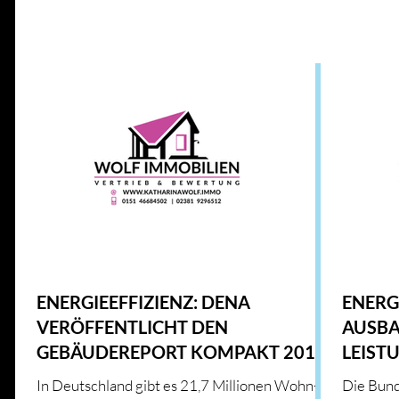
Alle Beiträge
IMMOBILIENWISSEN
GESETZE UND RICHT
ENERGIE UND INNOVATION
IMMOBILIENMARKT
HAUS & HEIM
KFW
HAUS & HEIM
ENERGIEEFFIZIENZ: DENA
ENERG
VERÖFFENTLICHT DEN
AUSBA
GEBÄUDEREPORT KOMPAKT 2019
LEIST
WERD
In Deutschland gibt es 21,7 Millionen Wohn-
Die Bund