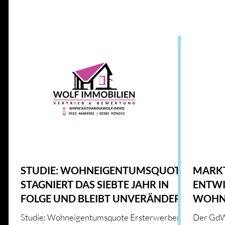
Alle Beiträge
IMMOBILIENWISSEN
GESETZE UND RICHT
ENERGIE UND INNOVATION
IMMOBILIENMARKT
HAUS & HEIM
KFW
HAUS & HEIM
STUDIE: WOHNEIGENTUMSQUOTE
MARKT
STAGNIERT DAS SIEBTE JAHR IN
ENTWI
FOLGE UND BLEIBT UNVERÄNDERT
WOHN
VERZE
Studie: Wohneigentumsquote Ersterwerber
Der GdW