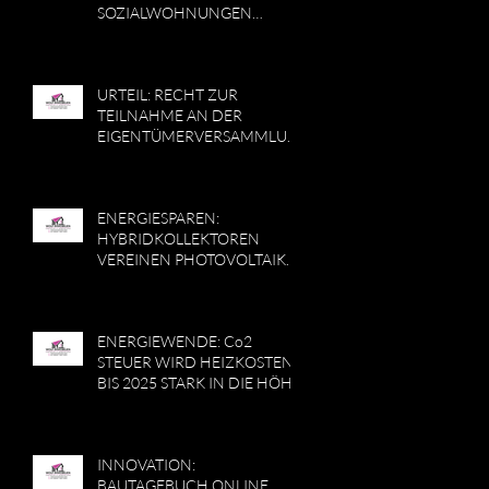
SOZIALWOHNUNGEN
RÜCKLÄUFIG
URTEIL: RECHT ZUR
TEILNAHME AN DER
EIGENTÜMERVERSAMMLUN
G
ENERGIESPAREN:
HYBRIDKOLLEKTOREN
VEREINEN PHOTOVOLTAIK
UND SOLARTHERMIE IN
EINEM SYSTEM
ENERGIEWENDE: Co2
STEUER WIRD HEIZKOSTEN
BIS 2025 STARK IN DIE HÖHE
TREIBEN
INNOVATION:
BAUTAGEBUCH ONLINE