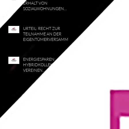
ERHALT VON
SOZIALWOHNUNGEN
RÜCKLÄUFIG
URTEIL: RECHT ZUR
TEILNAHME AN DER
EIGENTÜMERVERSAMML
UNG
ENERGIESPAREN:
HYBRIDKOLLEKTOREN
VEREINEN
PHOTOVOLTAIK UND
SOLARTHERMIE IN
EINEM SYSTEM