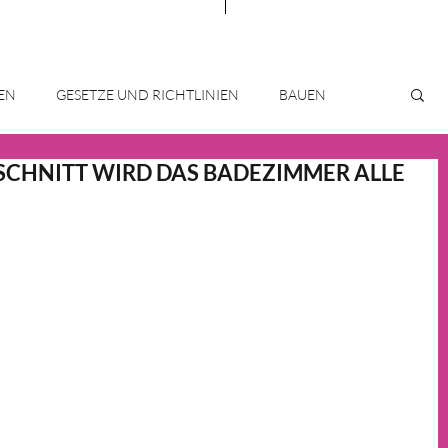
EN
GESETZE UND RICHTLINIEN
BAUEN
SCHNITT WIRD DAS BADEZIMMER ALLE
IMMOBILIENMARKT
WOHNTRENDS
HAUS & HEIM