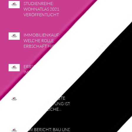
STUDIENREIHE:
WOHNATLAS 2021
VERÖFFENTLICHT
IMMOBILIENKAUF:
WELCHE ROLLE
ERBSCHAFT HIERBEI
SPIELT
ERBSCHAFT EINER
IMMOBILIE:
PFLICHTTEILSTRAFKLAUS
EL
URTEIL: UNERLAUBTE
UNTERVERMIETUNG IST
EINE ERHEBLICHE
PFLICHTVERLETZUNG
GdW BERICHT: BAU UND