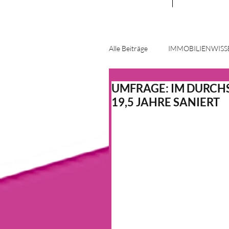
Alle Beiträge
IMMOBILIENWISS
UMFRAGE: IM DURCH
ENERGIE UND INNOVATION
19,5 JAHRE SANIERT
HAUS & HEIM
KFW