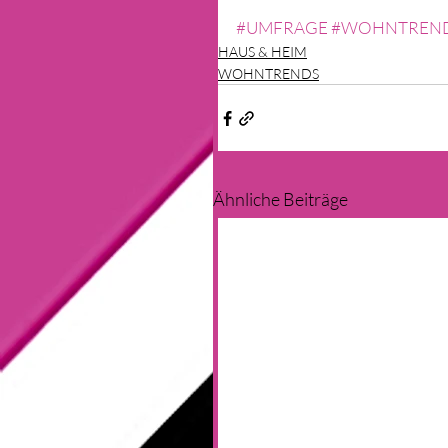
#UMFRAGE
#WOHNTREN
HAUS & HEIM
WOHNTRENDS
Ähnliche Beiträge