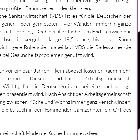
 jedoch nicht viel geblieben: Heutzutage sind riesige 
om größten Raum weiter in den kleinsten. 
he Sanitärwirtschaft (VDS) ist es für die Deutschen der 
eigenen – oder gemieteten – vier Wänden. Immerhin ganze 
t auf – pro Tag. Doch bei aller Liebe zum Bad – es wird nur 
rchschnitt vergehen lange 19,5 Jahre, bis dieser Raum 
ichtigere Rolle spielt dabei laut VDS die Badewanne, die 
e bei Gesundheitsproblemen genutzt wird. 
och vor ein paar Jahren – kein abgeschlossener Raum mehr, 
ohnzimmer. Diesen Trend hat die Arbeitsgemeinschaft 
Wichtig für die Deutschen ist dabei eine hochwertige 
fen präsentiert wird. Nach Ansicht der Arbeitsgemeinschaft 
zung zwischen Küche und Wohnzimmer ganz verschwinden. 
bleibt auch in den kommenden Jahrzehnten ein Ort des 
sgemeinschaft Moderne Küche, Immonewsfeed