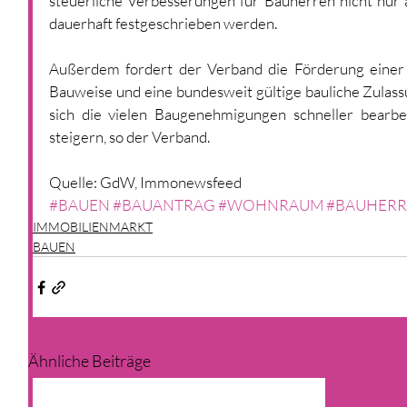
steuerliche Verbesserungen für Bauherren nicht nur a
dauerhaft festgeschrieben werden. 
Außerdem fordert der Verband die Förderung einer se
Bauweise und eine bundesweit gültige bauliche Zulass
sich die vielen Baugenehmigungen schneller bearbe
steigern, so der Verband. 
Quelle: GdW, Immonewsfeed
#BAUEN
#BAUANTRAG
#WOHNRAUM
#BAUHERR
IMMOBILIENMARKT
BAUEN
Ähnliche Beiträge