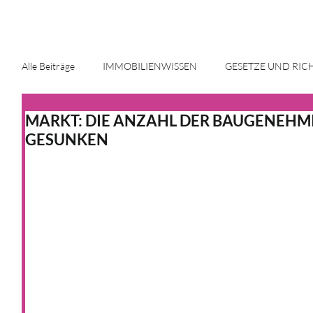
Alle Beiträge
IMMOBILIENWISSEN
GESETZE UND RIC
MARKT: DIE ANZAHL DER BAUGENEHMI
ENERGIE UND INNOVATION
IMMOBILIENMARKT
GESUNKEN
HAUS & HEIM
KFW
HAUS & HEIM