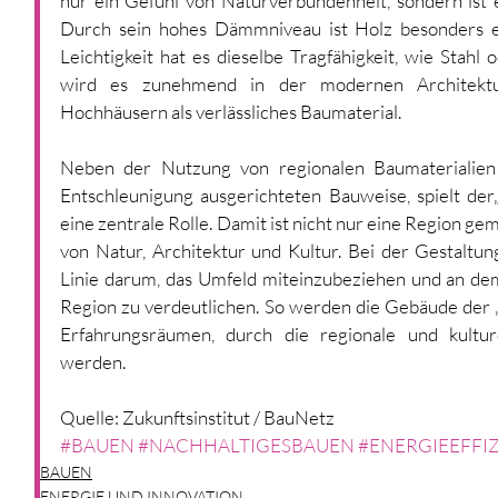
nur ein Gefühl von Naturverbundenheit, sondern ist ei
Durch sein hohes Dämmniveau ist Holz besonders ene
Leichtigkeit hat es dieselbe Tragfähigkeit, wie Stahl
wird es zunehmend in der modernen Architektu
Hochhäusern als verlässliches Baumaterial.
Neben der Nutzung von regionalen Baumaterialien 
Entschleunigung ausgerichteten Bauweise, spielt der„
eine zentrale Rolle. Damit ist nicht nur eine Region g
von Natur, Architektur und Kultur. Bei der Gestaltun
Linie darum, das Umfeld miteinzubeziehen und an de
Region zu verdeutlichen. So werden die Gebäude der „
Erfahrungsräumen, durch die regionale und kulture
werden.
Quelle: Zukunftsinstitut / BauNetz
#BAUEN
#NACHHALTIGESBAUEN
#ENERGIEEFFI
BAUEN
ENERGIE UND INNOVATION