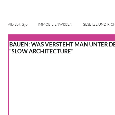
Alle Beiträge
IMMOBILIENWISSEN
GESETZE UND RIC
BAUEN: WAS VERSTEHT MAN UNTER DE
ENERGIE UND INNOVATION
IMMOBILIENMARKT
"SLOW ARCHITECTURE"
HAUS & HEIM
KFW
HAUS & HEIM