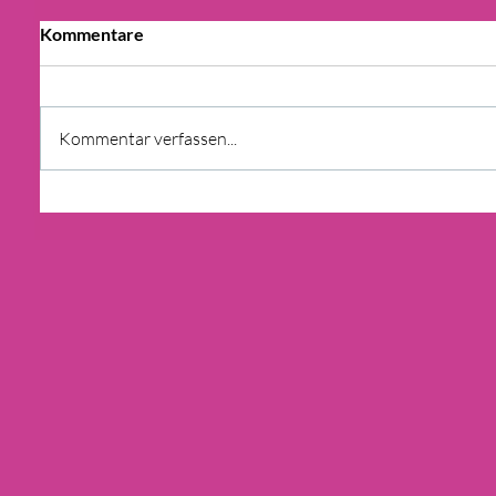
Kommentare
Kommentar verfassen...
GdW BERICHT: BAU UND
ERHALT VON
SOZIALWOHNUNGEN
RÜCKLÄUFIG