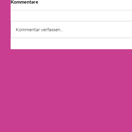
Kommentare
Kommentar verfassen...
BAUTIPP: VOR DEM HAUSBAU
BODENGUTACHTEN ERSTELLEN
LASSEN