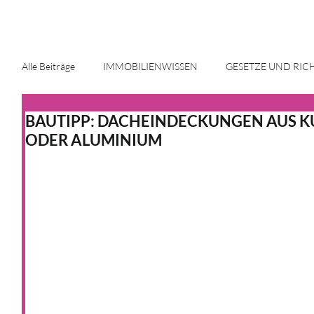
Alle Beiträge
IMMOBILIENWISSEN
GESETZE UND RIC
BAUTIPP: DACHEINDECKUNGEN AUS KU
ENERGIE UND INNOVATION
IMMOBILIENMARKT
ODER ALUMINIUM
HAUS & HEIM
KFW
HAUS & HEIM