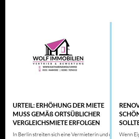
Alle Beiträge
IMMOBILIENWISSEN
GESETZE UND RICHT
ENERGIE UND INNOVATION
IMMOBILIENMARKT
HAUS & HEIM
KFW
HAUS & HEIM
URTEIL: ERHÖHUNG DER MIETE
RENOV
MUSS GEMÄß ORTSÜBLICHER
SCHÖN
VERGLEICHSMIETE ERFOLGEN
SOLLT
KALKU
In Berlin streiten sich eine Vermieterin und die
Wenn Eig