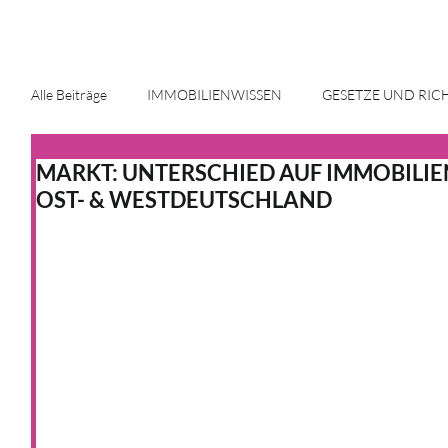
Alle Beiträge
IMMOBILIENWISSEN
GESETZE UND RIC
MARKT: UNTERSCHIED AUF IMMOBILI
ENERGIE UND INNOVATION
IMMOBILIENMARKT
OST- & WESTDEUTSCHLAND
HAUS & HEIM
KFW
HAUS & HEIM