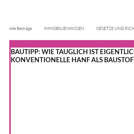
Alle Beiträge
IMMOBILIENWISSEN
GESETZE UND RIC
BAUTIPP: WIE TAUGLICH IST EIGENTLI
ENERGIE UND INNOVATION
IMMOBILIENMARKT
KONVENTIONELLE HANF ALS BAUSTOF
HAUS & HEIM
KFW
HAUS & HEIM