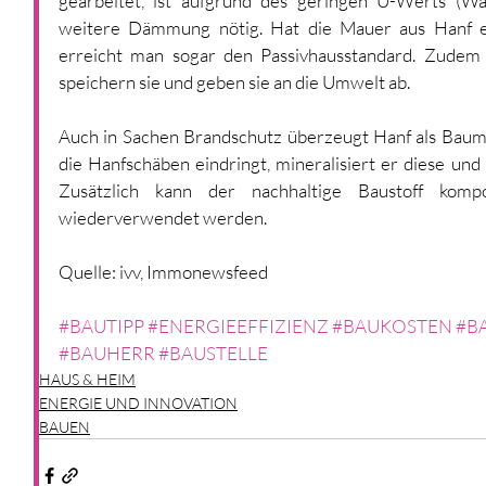
gearbeitet, ist aufgrund des geringen U-Werts (W
weitere Dämmung nötig. Hat die Mauer aus Hanf ei
erreicht man sogar den Passivhausstandard. Zudem
speichern sie und geben sie an die Umwelt ab. 
Auch in Sachen Brandschutz überzeugt Hanf als Baumat
die Hanfschäben eindringt, mineralisiert er diese und 
Zusätzlich kann der nachhaltige Baustoff kompo
wiederverwendet werden.
Quelle: ivv, Immonewsfeed
#BAUTIPP
#ENERGIEEFFIZIENZ
#BAUKOSTEN
#B
#BAUHERR
#BAUSTELLE
HAUS & HEIM
ENERGIE UND INNOVATION
BAUEN