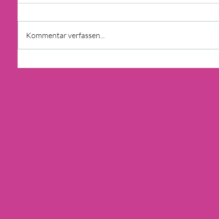
Kommentar verfassen...
BAUTIPP: VOR DEM HAUSBAU
BODENGUTACHTEN ERSTELLEN
LASSEN